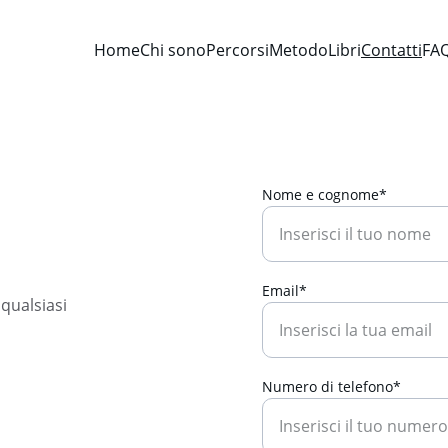
Home
Chi sono
Percorsi
Metodo
Libri
Contatti
FA
Nome e cognome*
Email*
qualsiasi 
Numero di telefono*